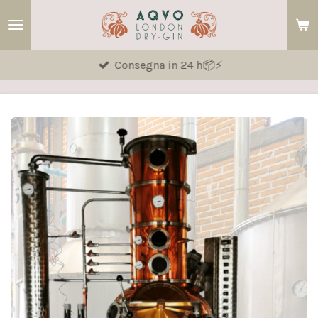
Vai
al
contenuto
Consegna in 24 h📦⚡
principale